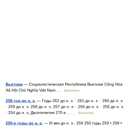
Вьетнам
— Социалистическая Республика Вьетнам Cộng Hòa
Xã Hội Chủ Nghĩa Việt Nam …
Википедия
258 год до н. э.
— Годы 262 до н. э. · 261 до н. э. · 260 до н. э.
· 259 до н. э. 258 до н. э. 257 до н. э. · 256 до н. э. · 255 до н. э.
· 254 до н. э. Десятилетия 270 е… …
Википедия
250-е годы до н. э.
— III век до н. э.: 259 250 годы 259 • 258 •