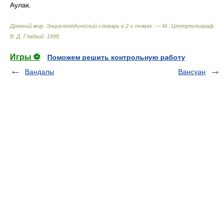
Аулак.
Древний мир. Энциклопедический словарь в 2-х томах. — М.: Центрполиграф
.
В. Д. Гладкий
.
1998
.
Игры ⚽
Поможем решить контрольную работу
Вандалы
Вансуан