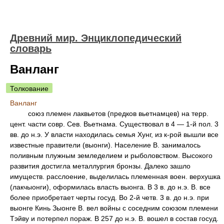
Древний мир. Энциклопедический
словарь
Ванланг
Толкование
Ванланг
союз племен лаквьетов (предков вьетнамцев) на терр.
цент. части совр. Сев. Вьетнама. Существовал в 4 — 1-й пол. 3
вв. до н.э. У власти находилась семья Хунг, из к-рой вышли все
известные правители (выонги). Население В. занималось
поливным плужным земледелием и рыболовством. Высокого
развития достигла металлургия бронзы. Далеко зашло
имуществ. расслоение, выделилась племенная воен. верхушка
(лакчыонги), оформилась власть выонга. В 3 в. до н.э. В. все
более приобретает черты госуд. Во 2-й четв. 3 в. до н.э. при
выонге Кинь Зыонге В. вел войны с соседним союзом племени
Тэйву и потерпел пораж. В 257 до н.э. В. вошел в состав госуд.