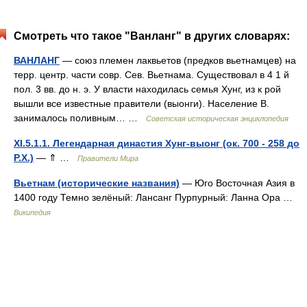
Смотреть что такое "Ванланг" в других словарях:
ВАНЛАНГ
— союз племен лаквьетов (предков вьетнамцев) на
терр. центр. части совр. Сев. Вьетнама. Существовал в 4 1 й
пол. 3 вв. до н. э. У власти находилась семья Хунг, из к рой
вышли все известные правители (выонги). Население В.
занималось поливным… …
Советская историческая энциклопедия
XI.5.1.1. Легендарная династия Хунг-выонг (ок. 700 - 258 до
Р.Х.)
— ⇑ …
Правители Мира
Вьетнам (исторические названия)
— Юго Восточная Азия в
1400 году Темно зелёный: Лансанг Пурпурный: Ланна Ора …
Википедия