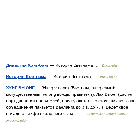
Династия Хонг-банг
— История Вьетнама …
Википедия
История Вьетнама
— История Вьетнама …
Википедия
ХУНГ ВЫОНГ
— (Hung vu ong) (Вьетнам, hung самый
могущественный, vu ong вождь, правитель), Лак Выонг (Lac vu
ong) династия правителей, последовательно стоявших во главе
объединения лаквьетов Ванланга до 3 в. до н. э. Ведет свое
начало от мифич. старшего сына… …
Советская историческая
энциклопедия